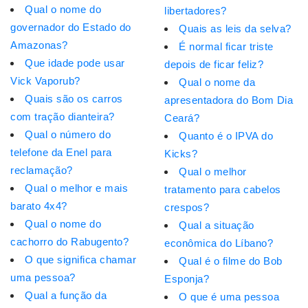
Qual o nome do
libertadores?
governador do Estado do
Quais as leis da selva?
Amazonas?
É normal ficar triste
Que idade pode usar
depois de ficar feliz?
Vick Vaporub?
Qual o nome da
Quais são os carros
apresentadora do Bom Dia
com tração dianteira?
Ceará?
Qual o número do
Quanto é o IPVA do
telefone da Enel para
Kicks?
reclamação?
Qual o melhor
Qual o melhor e mais
tratamento para cabelos
barato 4x4?
crespos?
Qual o nome do
Qual a situação
cachorro do Rabugento?
econômica do Líbano?
O que significa chamar
Qual é o filme do Bob
uma pessoa?
Esponja?
Qual a função da
O que é uma pessoa