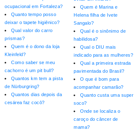
ocupacional em Fortaleza?
Quem é Marina e
Quanto tempo posso
Helena filha de Ivete
deixar o tapete higiênico?
Sangalo?
Qual valor do carro
Qual é o sinônimo de
prismas?
habilidosa?
Quem é o dono da loja
Qual o DIU mais
Kleinfeld?
indicado para as mulheres?
Como saber se meu
Qual a primeira estrada
cachorro é um pit bull?
pavimentada do Brasil?
Quantos km tem a pista
O que é bom para
de Nürburgring?
acompanhar camarão?
Quantos dias depois da
Quanto custa uma super
cesárea faz cocô?
soco?
Onde se localiza o
caroço do câncer de
mama?