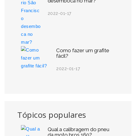
desemboca no mar?
2022-01-17
Como fazer um grafite
fácil?
2022-01-17
Tópicos populares
Qual a calibragem do pneu
da moto bros 160?