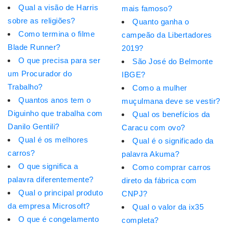
Qual a visão de Harris
mais famoso?
sobre as religiões?
Quanto ganha o
Como termina o filme
campeão da Libertadores
Blade Runner?
2019?
O que precisa para ser
São José do Belmonte
um Procurador do
IBGE?
Trabalho?
Como a mulher
Quantos anos tem o
muçulmana deve se vestir?
Diguinho que trabalha com
Qual os benefícios da
Danilo Gentili?
Caracu com ovo?
Qual é os melhores
Qual é o significado da
carros?
palavra Akuma?
O que significa a
Como comprar carros
palavra diferentemente?
direto da fábrica com
Qual o principal produto
CNPJ?
da empresa Microsoft?
Qual o valor da ix35
O que é congelamento
completa?