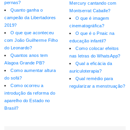
pernas?
Mercury cantando com
Quanto ganha o
Montserrat Caballe?
campeão da Libertadores
O que é imagem
2019?
cinematográfica?
O que que aconteceu
O que é o Pnaic na
com João Guilherme Filho
educação infantil?
do Leonardo?
Como colocar efeitos
Quantos anos tem
nas letras do WhatsApp?
Alagoa Grande PB?
Qual a eficácia da
Como aumentar altura
auriculoterapia?
do sofá?
Qual remédio para
Como ocorreu a
regularizar a menstruação?
introdução da reforma do
aparelho do Estado no
Brasil?