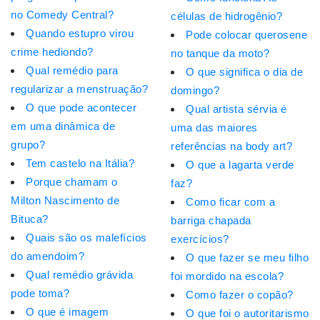
no Comedy Central?
células de hidrogênio?
Quando estupro virou
Pode colocar querosene
crime hediondo?
no tanque da moto?
Qual remédio para
O que significa o dia de
regularizar a menstruação?
domingo?
O que pode acontecer
Qual artista sérvia é
em uma dinâmica de
uma das maiores
grupo?
referências na body art?
Tem castelo na Itália?
O que a lagarta verde
Porque chamam o
faz?
Milton Nascimento de
Como ficar com a
Bituca?
barriga chapada
Quais são os malefícios
exercícios?
do amendoim?
O que fazer se meu filho
Qual remédio grávida
foi mordido na escola?
pode toma?
Como fazer o copão?
O que é imagem
O que foi o autoritarismo