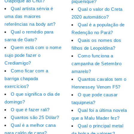
Oiapoque ao Chuí?
piquenique?
Qual artista sérvia é
Qual o valor do Creta
uma das maiores
2020 automático?
referências na body art?
Qual é a população de
Qual o remédio para
Redenção no Pará?
sarna de Gato?
Quais os nomes dos
Quem está com o nome
filhos de Leopoldina?
sujo pode fazer o
Como funciona a
Crediamigo?
campanha de Setembro
Como ficar com a
amarelo?
barriga chapada
Quantos cavalos tem o
exercícios?
Hennessey Venom F5?
O que significa o dia de
O que pode causar
domingo?
taquipneia?
O que é fazer rali?
Qual foi a última novela
Quantos são 25 Dólar?
que a Malu Mader fez?
Qual é a melhor cana
Qual o principal metal
para caldo de cana?
da bolsa de valores?