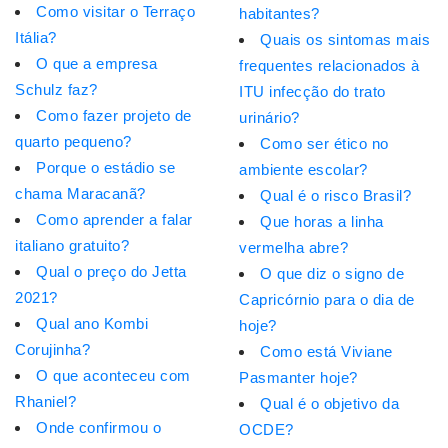
Como visitar o Terraço
habitantes?
Itália?
Quais os sintomas mais
O que a empresa
frequentes relacionados à
Schulz faz?
ITU infecção do trato
Como fazer projeto de
urinário?
quarto pequeno?
Como ser ético no
Porque o estádio se
ambiente escolar?
chama Maracanã?
Qual é o risco Brasil?
Como aprender a falar
Que horas a linha
italiano gratuito?
vermelha abre?
Qual o preço do Jetta
O que diz o signo de
2021?
Capricórnio para o dia de
Qual ano Kombi
hoje?
Corujinha?
Como está Viviane
O que aconteceu com
Pasmanter hoje?
Rhaniel?
Qual é o objetivo da
Onde confirmou o
OCDE?