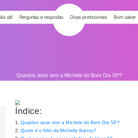
ão util
Perguntas e respostas
Dicas profissionais
Bom saber
Quantos anos tem a Michele do Bom Dia SP?
Índice:
Quantos anos tem a Michele do Bom Dia SP?
Quem é o filho da Michelle Barros?