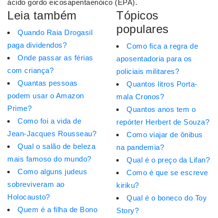
ácido gordo eicosapentaenóico (EPA).
Leia também
Tópicos
populares
Quando Raia Drogasil
paga dividendos?
Como fica a regra de
Onde passar as férias
aposentadoria para os
com criança?
policiais militares?
Quantas pessoas
Quantos litros Porta-
podem usar o Amazon
mala Cronos?
Prime?
Quantos anos tem o
Como foi a vida de
repórter Herbert de Souza?
Jean-Jacques Rousseau?
Como viajar de ônibus
Qual o salão de beleza
na pandemia?
mais famoso do mundo?
Qual é o preço da Lifan?
Como alguns judeus
Como é que se escreve
sobreviveram ao
kiriku?
Holocausto?
Qual é o boneco do Toy
Quem é a filha de Bono
Story?