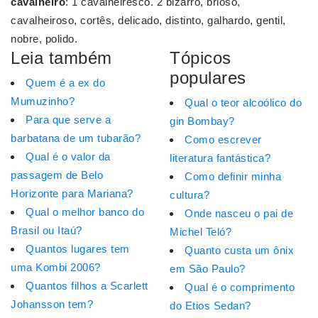
cavalheiro
: 1 cavalheiresco. 2 bizarro, brioso,
cavalheiroso, cortês, delicado, distinto, galhardo, gentil,
nobre, polido.
Leia também
Tópicos
populares
Quem é a ex do
Mumuzinho?
Qual o teor alcoólico do
Para que serve a
gin Bombay?
barbatana de um tubarão?
Como escrever
Qual é o valor da
literatura fantástica?
passagem de Belo
Como definir minha
Horizonte para Mariana?
cultura?
Qual o melhor banco do
Onde nasceu o pai de
Brasil ou Itaú?
Michel Teló?
Quantos lugares tem
Quanto custa um ônix
uma Kombi 2006?
em São Paulo?
Quantos filhos a Scarlett
Qual é o comprimento
Johansson tem?
do Etios Sedan?