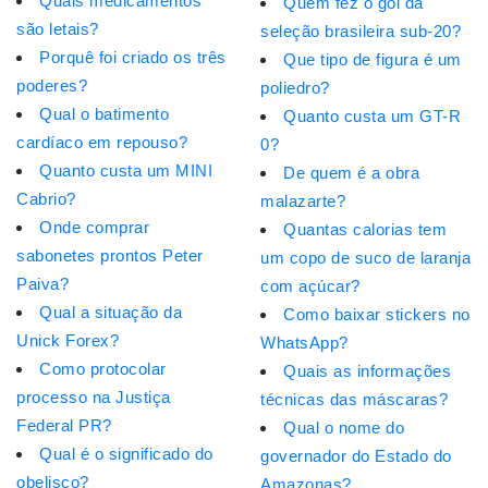
Quais medicamentos
Quem fez o gol da
são letais?
seleção brasileira sub-20?
Porquê foi criado os três
Que tipo de figura é um
poderes?
poliedro?
Qual o batimento
Quanto custa um GT-R
cardíaco em repouso?
0?
Quanto custa um MINI
De quem é a obra
Cabrio?
malazarte?
Onde comprar
Quantas calorias tem
sabonetes prontos Peter
um copo de suco de laranja
Paiva?
com açúcar?
Qual a situação da
Como baixar stickers no
Unick Forex?
WhatsApp?
Como protocolar
Quais as informações
processo na Justiça
técnicas das máscaras?
Federal PR?
Qual o nome do
Qual é o significado do
governador do Estado do
obelisco?
Amazonas?