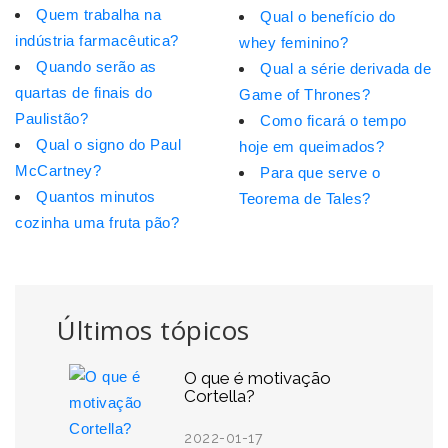
Quem trabalha na
Qual o benefício do
indústria farmacêutica?
whey feminino?
Quando serão as
Qual a série derivada de
quartas de finais do
Game of Thrones?
Paulistão?
Como ficará o tempo
Qual o signo do Paul
hoje em queimados?
McCartney?
Para que serve o
Quantos minutos
Teorema de Tales?
cozinha uma fruta pão?
Últimos tópicos
O que é motivação
Cortella?
2022-01-17