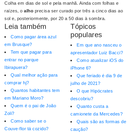
Colha em dias de sol e pela manhã. Ainda com folhas e
raízes, o
alho
precisa ser curado por três a cinco dias ao
sol e, posteriormente, por 20 a 50 dias à sombra.
Leia também
Tópicos
populares
Como pagar área azul
em Brusque?
Em que ano nasceu o
Tem que pagar para
apresentador Luiz Bacci?
entrar no parque
Como atualizar iOS do
Ibirapuera?
iPhone 6?
Qual melhor ação para
Que feriado é dia 9 de
comprar hj?
julho de 2021?
Quantos habitantes tem
O que Hipócrates
em Mariano Moro?
descobriu?
Quem é o pai de João
Quanto custa a
Zoli?
camionete da Mercedes?
Como saber se o
Quais são as formas de
Couve-flor tá cozido?
caução?