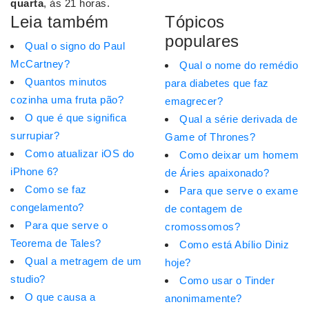
quarta
, às 21 horas.
Leia também
Tópicos
populares
Qual o signo do Paul
McCartney?
Qual o nome do remédio
Quantos minutos
para diabetes que faz
cozinha uma fruta pão?
emagrecer?
O que é que significa
Qual a série derivada de
surrupiar?
Game of Thrones?
Como atualizar iOS do
Como deixar um homem
iPhone 6?
de Áries apaixonado?
Como se faz
Para que serve o exame
congelamento?
de contagem de
Para que serve o
cromossomos?
Teorema de Tales?
Como está Abílio Diniz
Qual a metragem de um
hoje?
studio?
Como usar o Tinder
O que causa a
anonimamente?