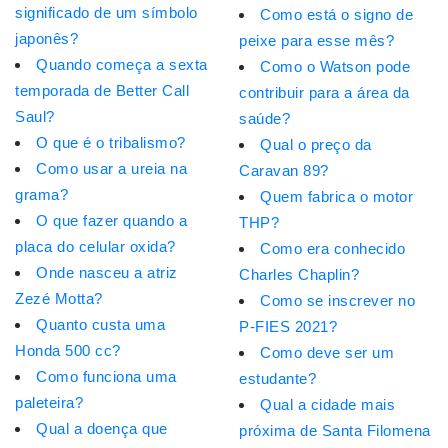
significado de um símbolo
Como está o signo de
japonês?
peixe para esse mês?
Quando começa a sexta
Como o Watson pode
temporada de Better Call
contribuir para a área da
Saul?
saúde?
O que é o tribalismo?
Qual o preço da
Como usar a ureia na
Caravan 89?
grama?
Quem fabrica o motor
O que fazer quando a
THP?
placa do celular oxida?
Como era conhecido
Onde nasceu a atriz
Charles Chaplin?
Zezé Motta?
Como se inscrever no
Quanto custa uma
P-FIES 2021?
Honda 500 cc?
Como deve ser um
Como funciona uma
estudante?
paleteira?
Qual a cidade mais
Qual a doença que
próxima de Santa Filomena