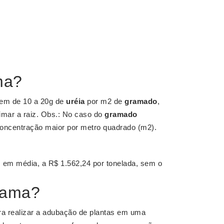
ma?
agem de 10 a 20g de
uréia
por m2 de
gramado
,
eimar a raiz. Obs.: No caso do
gramado
concentração maior por metro quadrado (m2).
, em média, a R$ 1.562,24 por tonelada, sem o
grama?
para realizar a adubação de plantas em uma