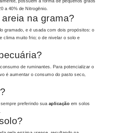
eralmente, possuem a forma de pequenos grãos
 a 40% de Nitrogênio.
 areia na grama?
do gramado, e é usada com dois propósitos: o
clima muito frio; o de nivelar o solo e
 pecuária?
o consumo de ruminantes. Para potencializar o
tivo é aumentar o consumo do pasto seco,
é?
 sempre preferindo sua
aplicação
em solos
.
solo?
ada pela enzima urease, resultando na