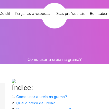
ão util
Perguntas e respostas
Dicas profissionais
Bom saber
Como usar a ureia na grama?
Índice:
Como usar a ureia na grama?
Qual o preço da ureia?