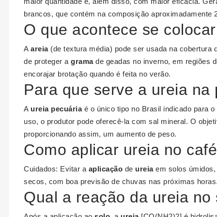
maior quantidade e, além disso, com maior eficácia. G
brancos, que contém na composição aproximadamente 20
O que acontece se colocar
A
areia
(de textura média) pode ser usada na cobertura 
de proteger a
grama
de geadas no inverno, em regiões de 
encorajar brotação quando é feita no verão.
Para que serve a ureia na
A
ureia pecuária
é o único tipo no Brasil indicado para 
uso, o produtor pode oferecê-la com sal mineral. O obje
proporcionando assim, um aumento de peso.
Como aplicar ureia no caf
Cuidados: Evitar a
aplicação
de
ureia
em solos úmidos,
secos, com boa previsão de chuvas nas próximas horas
Qual a reação da ureia no 
Após a aplicação ao
solo
, a
ureia
[CO(NH2)2] é hidrolis