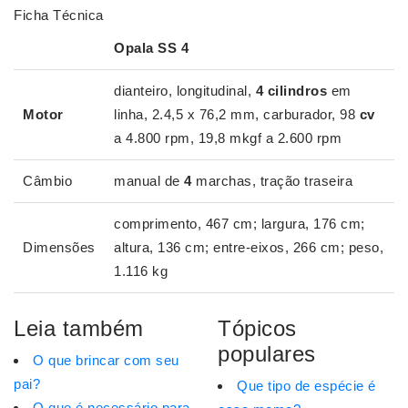
Ficha Técnica
Opala
SS
4
dianteiro, longitudinal,
4 cilindros
em
Motor
linha, 2.4,5 x 76,2 mm, carburador, 98
cv
a 4.800 rpm, 19,8 mkgf a 2.600 rpm
Câmbio
manual de
4
marchas, tração traseira
comprimento, 467 cm; largura, 176 cm;
Dimensões
altura, 136 cm; entre-eixos, 266 cm; peso,
1.116 kg
Leia também
Tópicos
populares
O que brincar com seu
pai?
Que tipo de espécie é
O que é necessário para