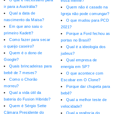
essa meme?
ir para a Austrália?
Quem não é casado na
Qual a data de
Igreja não pode comungar?
nascimento da Maisa?
O que mudou para PCD
Em que ano saiu o
2021?
primeiro Kadett?
Porque a Ford fechou as
Como fazer para secar
portas no Brasil?
o queijo caseiro?
Qual é a ideologia dos
Quem é o dono de
judeus?
Google?
Qual empresa de
Quais brincadeiras para
energia em SP?
bebê de 7 meses?
O que acontece com
Como o Chorão
Escobar em O Clone?
morreu?
Porque dar chupeta para
Qual a vida útil da
bebê?
bateria do Fusion Hibrido?
Qual a melhor teste de
Quem é Sérgio Sette
velocidade?
Câmara Presidente do
Qual a regência do