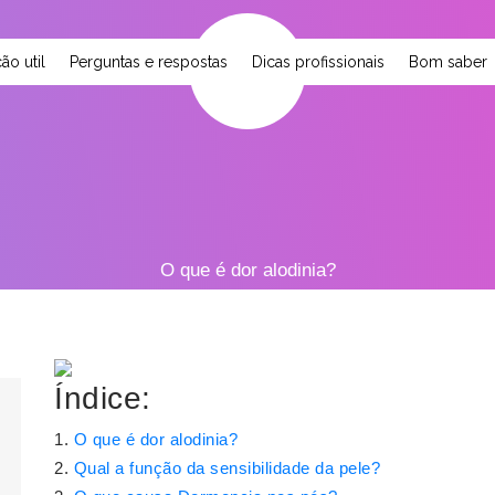
ão util
Perguntas e respostas
Dicas profissionais
Bom saber
O que é dor alodinia?
Índice:
O que é dor alodinia?
Qual a função da sensibilidade da pele?