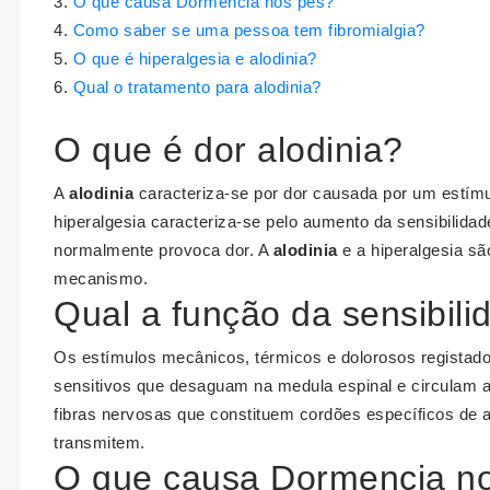
O que causa Dormencia nos pés?
Como saber se uma pessoa tem fibromialgia?
O que é hiperalgesia e alodinia?
Qual o tratamento para alodinia?
O que é dor alodinia?
A
alodinia
caracteriza-se por dor causada por um estím
hiperalgesia caracteriza-se pelo aumento da sensibilida
normalmente provoca dor. A
alodinia
e a hiperalgesia sã
mecanismo.
Qual a função da sensibili
Os estímulos mecânicos, térmicos e dolorosos registad
sensitivos que desaguam na medula espinal e circulam 
fibras nervosas que constituem cordões específicos de 
transmitem.
O que causa Dormencia n