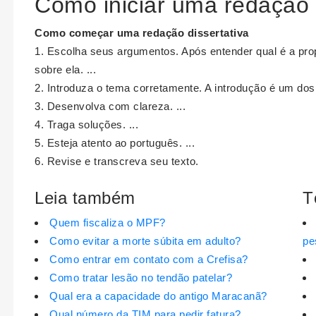
Como iniciar uma redação
Como começar uma redação
dissertativa
Escolha seus argumentos. Após entender qual é a prop
sobre ela. ...
Introduza o tema corretamente. A introdução é um dos 
Desenvolva com clareza. ...
Traga soluções. ...
Esteja atento ao português. ...
Revise e transcreva seu texto.
Leia também
T
Quem fiscaliza o MPF?
Como evitar a morte súbita em adulto?
pe
Como entrar em contato com a Crefisa?
Como tratar lesão no tendão patelar?
Qual era a capacidade do antigo Maracanã?
Qual número da TIM para pedir fatura?