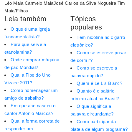
Léo Maia Carmelo MaiaJosé Carlos da Silva Nogueira Tim
Maia/Filhos
Leia também
Tópicos
populares
O que é uma igreja
fundamentalista?
Têm nicotina no cigarro
Para que serve a
eletrônico?
etanolamina?
Como se escreve posar
Onde comprar máquina
de dormir?
de pão Mondial?
Como se escreve a
Qual a Fipe do Uno
palavra cupido?
Vivace 2011?
Quem é Le Lis Blanc?
Como homenagear um
Quanto é o salário
amigo de trabalho?
mínimo atual no Brasil?
Em que ano nasceu o
O que significa a
cantor Antônio Marcos?
palavra circundante?
Qual a forma correta de
Como participar da
responder um
plateia de algum programa?