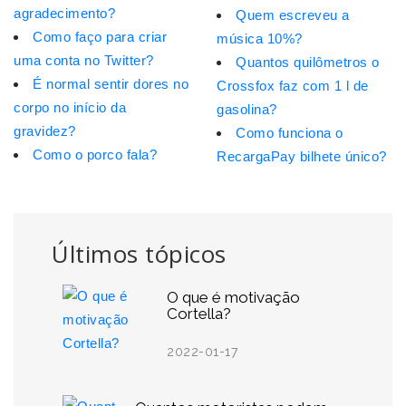
agradecimento?
Quem escreveu a
Como faço para criar
música 10%?
uma conta no Twitter?
Quantos quilômetros o
É normal sentir dores no
Crossfox faz com 1 l de
corpo no início da
gasolina?
gravidez?
Como funciona o
Como o porco fala?
RecargaPay bilhete único?
Últimos tópicos
O que é motivação
Cortella?
2022-01-17