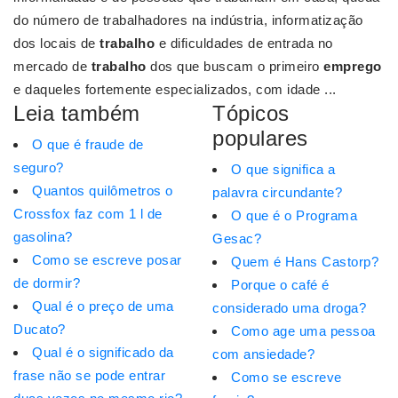
do número de trabalhadores na indústria, informatização
dos locais de
trabalho
e dificuldades de entrada no
mercado de
trabalho
dos que buscam o primeiro
emprego
e daqueles fortemente especializados, com idade ...
Leia também
Tópicos
populares
O que é fraude de
seguro?
O que significa a
Quantos quilômetros o
palavra circundante?
Crossfox faz com 1 l de
O que é o Programa
gasolina?
Gesac?
Como se escreve posar
Quem é Hans Castorp?
de dormir?
Porque o café é
Qual é o preço de uma
considerado uma droga?
Ducato?
Como age uma pessoa
Qual é o significado da
com ansiedade?
frase não se pode entrar
Como se escreve