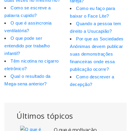
duas vezes no mesmo rio?
fareja?
Como se escreve a
Como eu faço para
palavra cupido?
baixar o Face Lite?
O que é assincronia
Quando a pessoa tem
ventilatória?
direito a Usucapião?
O que pode ser
Por que as Sociedades
entendido por trabalho
Anônimas devem publicar
infantil?
suas demonstrações
Têm nicotina no cigarro
financeiras onde essa
eletrônico?
publicação ocorre?
Qual o resultado da
Como descrever a
Mega-sena anterior?
decepção?
Últimos tópicos
O que é motivação