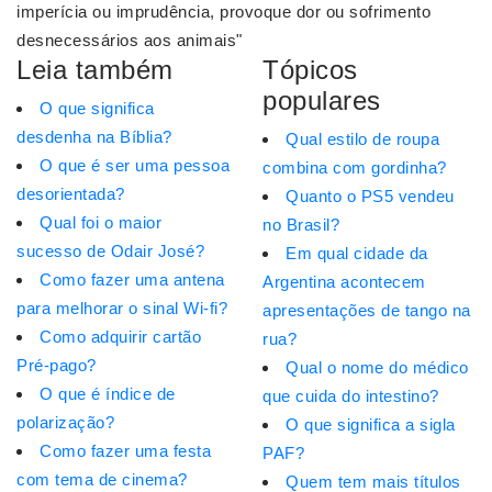
imperícia ou imprudência, provoque dor ou sofrimento
desnecessários aos animais"
Leia também
Tópicos
populares
O que significa
desdenha na Bíblia?
Qual estilo de roupa
O que é ser uma pessoa
combina com gordinha?
desorientada?
Quanto o PS5 vendeu
Qual foi o maior
no Brasil?
sucesso de Odair José?
Em qual cidade da
Como fazer uma antena
Argentina acontecem
para melhorar o sinal Wi-fi?
apresentações de tango na
Como adquirir cartão
rua?
Pré-pago?
Qual o nome do médico
O que é índice de
que cuida do intestino?
polarização?
O que significa a sigla
Como fazer uma festa
PAF?
com tema de cinema?
Quem tem mais títulos