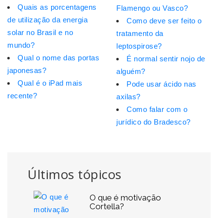
Quais as porcentagens
Flamengo ou Vasco?
de utilização da energia
Como deve ser feito o
solar no Brasil e no
tratamento da
mundo?
leptospirose?
Qual o nome das portas
É normal sentir nojo de
japonesas?
alguém?
Qual é o iPad mais
Pode usar ácido nas
recente?
axilas?
Como falar com o
jurídico do Bradesco?
Últimos tópicos
O que é motivação
Cortella?