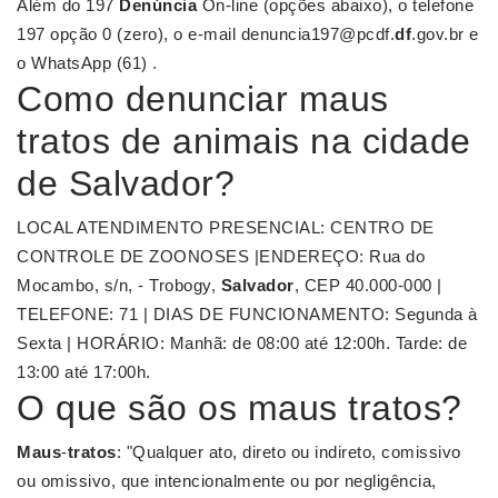
Além do 197
Denúncia
On-line (opções abaixo), o telefone
197 opção 0 (zero), o e-mail denuncia197@pcdf.
df
.gov.br e
o WhatsApp (61) .
Como denunciar maus
tratos de animais na cidade
de Salvador?
LOCAL ATENDIMENTO PRESENCIAL: CENTRO DE
CONTROLE DE ZOONOSES |ENDEREÇO: Rua do
Mocambo, s/n, - Trobogy,
Salvador
, CEP 40.000-000 |
TELEFONE: 71 | DIAS DE FUNCIONAMENTO: Segunda à
Sexta | HORÁRIO: Manhã: de 08:00 até 12:00h. Tarde: de
13:00 até 17:00h.
O que são os maus tratos?
Maus
-
tratos
: "Qualquer ato, direto ou indireto, comissivo
ou omissivo, que intencionalmente ou por negligência,