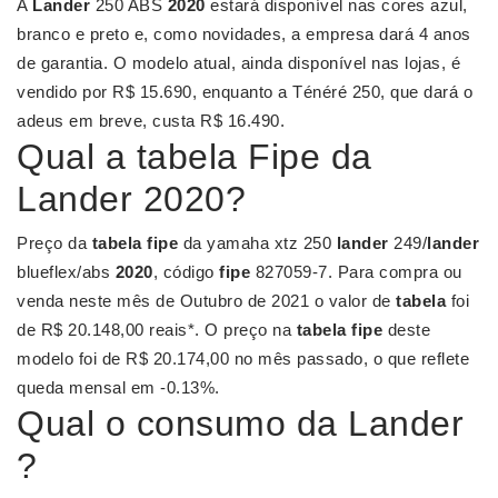
A
Lander
250 ABS
2020
estará disponível nas cores azul,
branco e preto e, como novidades, a empresa dará 4 anos
de garantia. O modelo atual, ainda disponível nas lojas, é
vendido por R$ 15.690, enquanto a Ténéré 250, que dará o
adeus em breve, custa R$ 16.490.
Qual a tabela Fipe da
Lander 2020?
Preço da
tabela fipe
da yamaha xtz 250
lander
249/
lander
blueflex/abs
2020
, código
fipe
827059-7. Para compra ou
venda neste mês de Outubro de 2021 o valor de
tabela
foi
de R$ 20.148,00 reais*. O preço na
tabela fipe
deste
modelo foi de R$ 20.174,00 no mês passado, o que reflete
queda mensal em -0.13%.
Qual o consumo da Lander
?