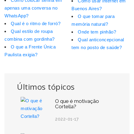
Como colocar senha em
Como usar internet em
apenas uma conversa no
Buenos Aires?
WhatsApp?
O que tomar para
Qual é o ritmo de forró?
memória natural?
Qual estilo de roupa
Onde tem pinhão?
combina com gordinha?
Qual anticoncepcional
O que a Frente Única
tem no posto de saúde?
Paulista exigia?
Últimos tópicos
O que é motivação
Cortella?
2022-01-17