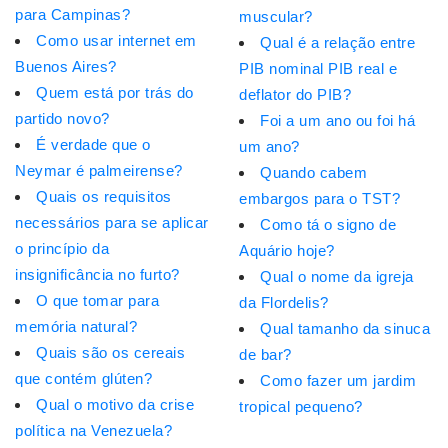
para Campinas?
muscular?
Como usar internet em
Qual é a relação entre
Buenos Aires?
PIB nominal PIB real e
Quem está por trás do
deflator do PIB?
partido novo?
Foi a um ano ou foi há
É verdade que o
um ano?
Neymar é palmeirense?
Quando cabem
Quais os requisitos
embargos para o TST?
necessários para se aplicar
Como tá o signo de
o princípio da
Aquário hoje?
insignificância no furto?
Qual o nome da igreja
O que tomar para
da Flordelis?
memória natural?
Qual tamanho da sinuca
Quais são os cereais
de bar?
que contém glúten?
Como fazer um jardim
Qual o motivo da crise
tropical pequeno?
política na Venezuela?