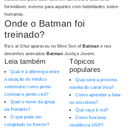
formidável, mesmo para aqueles com habilidades sobre-
humanas.
Onde o Batman foi
treinado?
Ra's al Ghul apareceu no filme Son of
Batman
e nos
desenhos animados
Batman
Justiça Jovem.
Leia também
Tópicos
populares
Qual é a diferença entre
a atuação do médico
Qual será a próxima
veterinário como perito
novela do canal Viva?
criminal e perito civil?
Como aprender a falar
Qual o nome da igreja
no microfone?
da Flordelis?
Que raça é rsd?
O que pode ser
Como funciona
congelado no freezer?
residência USP?