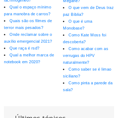
lacrimogêneo?
Megane?
Qual o espaço mínimo
O que vem de Deus traz
para manobra de carros?
paz Bíblia?
Quais são os filmes de
O que é uma
terror mais pesados?
Monobase?
Onde reclamar sobre o
Como Kate Moss foi
auxílio emergencial 2021?
descoberta?
Que raça é rsd?
Como acabar com as
Qual a melhor marca de
verrugas do HPV
notebook em 2020?
naturalmente?
Como saber se é limao
siciliano?
Como pinta a parede da
sala?