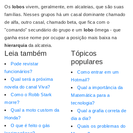
Os
lobos
vivem, geralmente, em alcateias, que são suas
famílias. Nesses grupos há um casal dominante chamado
de alfa, outro casal, chamado beta, que fica com o
"comando" secundário do grupo e um
lobo
ômega - que
ganha esse nome por ocupar a posição mais baixa na
hierarquia
da alcateia.
Leia também
Tópicos
populares
Pode revistar
funcionários?
Como entrar em um
Qual será a próxima
Hotmail?
novela do canal Viva?
Qual a importância da
Como o Robb Stark
Matemática para a
morre?
tecnologia?
Qual a moto custom da
Qual a grafia correta de
Honda?
dia a dia?
O que é feito o gás
Quais os problemas do