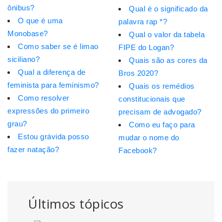
ônibus?
Qual é o significado da
O que é uma
palavra rap *?
Monobase?
Qual o valor da tabela
Como saber se é limao
FIPE do Logan?
siciliano?
Quais são as cores da
Qual a diferença de
Bros 2020?
feminista para feminismo?
Quais os remédios
Como resolver
constitucionais que
expressões do primeiro
precisam de advogado?
grau?
Como eu faço para
Estou grávida posso
mudar o nome do
fazer natação?
Facebook?
Últimos tópicos