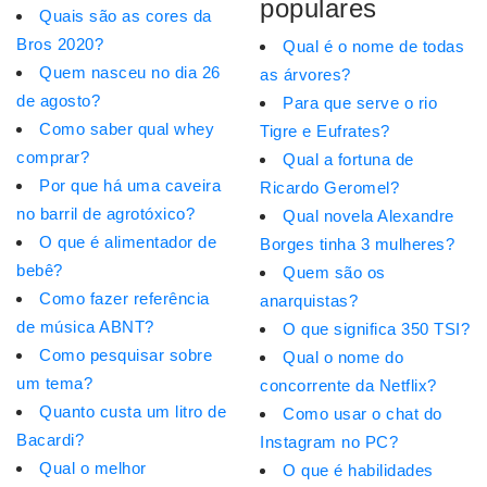
populares
Quais são as cores da
Bros 2020?
Qual é o nome de todas
Quem nasceu no dia 26
as árvores?
de agosto?
Para que serve o rio
Como saber qual whey
Tigre e Eufrates?
comprar?
Qual a fortuna de
Por que há uma caveira
Ricardo Geromel?
no barril de agrotóxico?
Qual novela Alexandre
O que é alimentador de
Borges tinha 3 mulheres?
bebê?
Quem são os
Como fazer referência
anarquistas?
de música ABNT?
O que significa 350 TSI?
Como pesquisar sobre
Qual o nome do
um tema?
concorrente da Netflix?
Quanto custa um litro de
Como usar o chat do
Bacardi?
Instagram no PC?
Qual o melhor
O que é habilidades