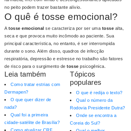
no peito podem trazer bastante alívio.
O quê é tosse emocional?
A
tosse emocional
se caracteriza por ser uma
tosse
alta,
seca e que provoca muito incômodo ao paciente. Sua
principal característica, no entanto, é ser interrompida
durante o sono. Além disso, quadros de infecção
respiratória, depressão e estresse no trabalho são fatores
de risco para o surgimento de
tosse
psicogênica.
Leia também
Tópicos
populares
Como tratar estrias com
Dermapen?
O que é redija o texto?
O que quer dizer de
Qual o número da
nada?
Rodovia Presidente Dutra?
Qual foi a primeira
Onde se encontra a
cidade-satélite de Brasília?
Coreia do Sul?
Como atualizar CRF
Qual o melhor