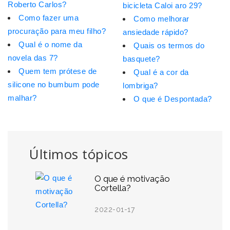
Roberto Carlos?
bicicleta Caloi aro 29?
Como fazer uma
Como melhorar
procuração para meu filho?
ansiedade rápido?
Qual é o nome da
Quais os termos do
novela das 7?
basquete?
Quem tem prótese de
Qual é a cor da
silicone no bumbum pode
lombriga?
malhar?
O que é Despontada?
Últimos tópicos
O que é motivação
Cortella?
2022-01-17