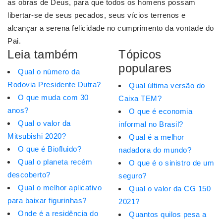
as obras de Deus, para que todos os homens possam
libertar-se de seus pecados, seus vícios terrenos e
alcançar a serena felicidade no cumprimento da vontade do
Pai.
Leia também
Tópicos
populares
Qual o número da
Rodovia Presidente Dutra?
Qual última versão do
O que muda com 30
Caixa TEM?
anos?
O que é economia
Qual o valor da
informal no Brasil?
Mitsubishi 2020?
Qual é a melhor
O que é Biofluido?
nadadora do mundo?
Qual o planeta recém
O que é o sinistro de um
descoberto?
seguro?
Qual o melhor aplicativo
Qual o valor da CG 150
para baixar figurinhas?
2021?
Onde é a residência do
Quantos quilos pesa a