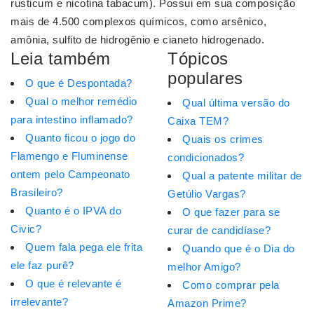
rusticum e nicotina tabacum). Possui em sua composição
mais de 4.500 complexos químicos, como arsênico,
amônia, sulfito de hidrogênio e cianeto hidrogenado.
Leia também
Tópicos
populares
O que é Despontada?
Qual o melhor remédio
Qual última versão do
para intestino inflamado?
Caixa TEM?
Quanto ficou o jogo do
Quais os crimes
Flamengo e Fluminense
condicionados?
ontem pelo Campeonato
Qual a patente militar de
Brasileiro?
Getúlio Vargas?
Quanto é o IPVA do
O que fazer para se
Civic?
curar de candidíase?
Quem fala pega ele frita
Quando que é o Dia do
ele faz purê?
melhor Amigo?
O que é relevante é
Como comprar pela
irrelevante?
Amazon Prime?