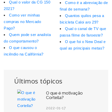
Qual o valor da CG 150
Como é a abreviação de
2021?
final de semana?
Como ver minhas
Quantos quilos pesa a
compras no Mercado
bicicleta Caloi aro 29?
Pago?
Qual o canal de TV que
Quem pode ser analista
passa filme de faroeste?
do comportamento?
O que foi o New Deal e
O que causou o
qual as principais metas?
incêndio na Califórnia?
Últimos tópicos
O que é motivação
Cortella?
2022-01-17