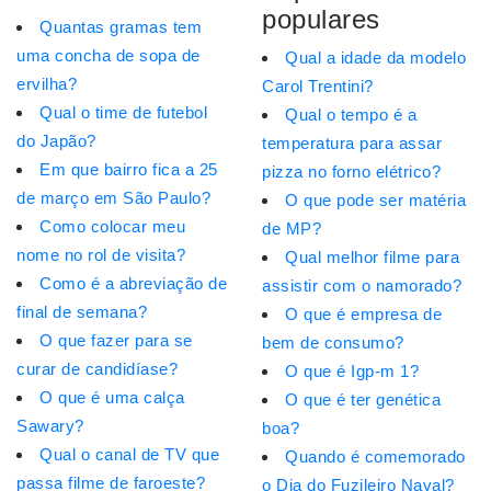
populares
Quantas gramas tem
uma concha de sopa de
Qual a idade da modelo
ervilha?
Carol Trentini?
Qual o time de futebol
Qual o tempo é a
do Japão?
temperatura para assar
Em que bairro fica a 25
pizza no forno elétrico?
de março em São Paulo?
O que pode ser matéria
Como colocar meu
de MP?
nome no rol de visita?
Qual melhor filme para
Como é a abreviação de
assistir com o namorado?
final de semana?
O que é empresa de
O que fazer para se
bem de consumo?
curar de candidíase?
O que é Igp-m 1?
O que é uma calça
O que é ter genética
Sawary?
boa?
Qual o canal de TV que
Quando é comemorado
passa filme de faroeste?
o Dia do Fuzileiro Naval?