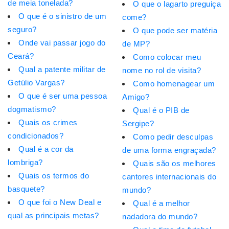
de meia tonelada?
O que o lagarto preguiça
O que é o sinistro de um
come?
seguro?
O que pode ser matéria
Onde vai passar jogo do
de MP?
Ceará?
Como colocar meu
Qual a patente militar de
nome no rol de visita?
Getúlio Vargas?
Como homenagear um
O que é ser uma pessoa
Amigo?
dogmatismo?
Qual é o PIB de
Quais os crimes
Sergipe?
condicionados?
Como pedir desculpas
Qual é a cor da
de uma forma engraçada?
lombriga?
Quais são os melhores
Quais os termos do
cantores internacionais do
basquete?
mundo?
O que foi o New Deal e
Qual é a melhor
qual as principais metas?
nadadora do mundo?