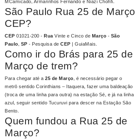
MCamicado, Armarinhos Fernando e Niazi Chohfi.
São Paulo Rua 25 de Março
CEP?
CEP
01021-200 -
Rua
Vinte e Cinco de
Março
-
São
Paulo
,
SP
- Pesquisa de
CEP
| GuiaMais.
Como ir do Brás para 25 de
Março de trem?
Para chegar até a
25 de Março
, é necessário pegar o
metrô sentido Corinthians – Itaquera, fazer uma baldeação
(troca de uma linha para outra) na estação Sé, e já na linha
azul, seguir sentido Tucuruvi para descer na Estação São
Bento.
Quem fundou a Rua 25 de
Março?