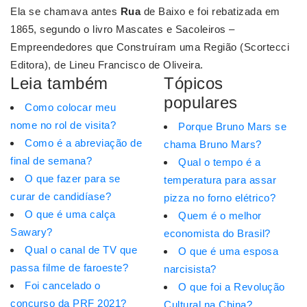
Ela se chamava antes
Rua
de Baixo e foi rebatizada em
1865, segundo o livro Mascates e Sacoleiros –
Empreendedores que Construíram uma Região (Scortecci
Editora), de Lineu Francisco de Oliveira.
Leia também
Tópicos
populares
Como colocar meu
nome no rol de visita?
Porque Bruno Mars se
Como é a abreviação de
chama Bruno Mars?
final de semana?
Qual o tempo é a
O que fazer para se
temperatura para assar
curar de candidíase?
pizza no forno elétrico?
O que é uma calça
Quem é o melhor
Sawary?
economista do Brasil?
Qual o canal de TV que
O que é uma esposa
passa filme de faroeste?
narcisista?
Foi cancelado o
O que foi a Revolução
concurso da PRF 2021?
Cultural na China?