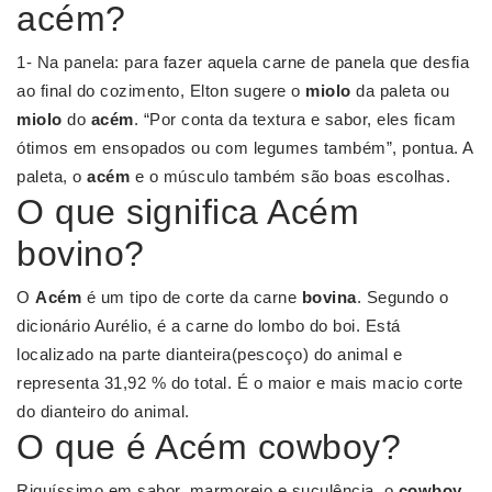
acém?
1- Na panela: para fazer aquela carne de panela que desfia
ao final do cozimento, Elton sugere o
miolo
da paleta ou
miolo
do
acém
. “Por conta da textura e sabor, eles ficam
ótimos em ensopados ou com legumes também”, pontua. A
paleta, o
acém
e o músculo também são boas escolhas.
O que significa Acém
bovino?
O
Acém
é um tipo de corte da carne
bovina
. Segundo o
dicionário Aurélio, é a carne do lombo do boi. Está
localizado na parte dianteira(pescoço) do animal e
representa 31,92 % do total. É o maior e mais macio corte
do dianteiro do animal.
O que é Acém cowboy?
Riquíssimo em sabor, marmoreio e suculência, o
cowboy