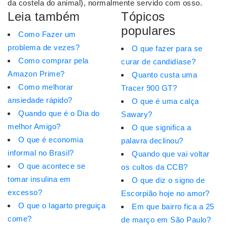
da costela do animal), normalmente servido com osso.
Leia também
Tópicos
populares
Como Fazer um
problema de vezes?
O que fazer para se
Como comprar pela
curar de candidíase?
Amazon Prime?
Quanto custa uma
Como melhorar
Tracer 900 GT?
ansiedade rápido?
O que é uma calça
Quando que é o Dia do
Sawary?
melhor Amigo?
O que significa a
O que é economia
palavra declinou?
informal no Brasil?
Quando que vai voltar
O que acontece se
os cultos da CCB?
tomar insulina em
O que diz o signo de
excesso?
Escorpião hoje no amor?
O que o lagarto preguiça
Em que bairro fica a 25
come?
de março em São Paulo?