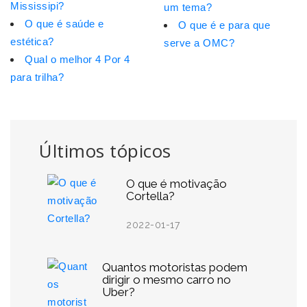
Mississipi?
um tema?
O que é saúde e
O que é e para que
estética?
serve a OMC?
Qual o melhor 4 Por 4
para trilha?
Últimos tópicos
O que é motivação
Cortella?
2022-01-17
Quantos motoristas podem
dirigir o mesmo carro no
Uber?