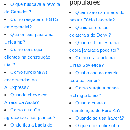
populares
O que buscava a revolta
de Canudos?
Quem são os irmãos do
Como resgatar o FGTS
pastor Fábio Lacerda?
emergencial?
Quais os efeitos
Que ônibus passa na
colaterais do Denyl?
Unicamp?
Quantos filhotes uma
Como conseguir
cobra jararaca pode ter?
clientes na construção
Como era a arte na
civil?
União Soviética?
Como funciona As
Qual o ano da novela
encomendas do
tudo por amor?
AliExpress?
Como surgiu a banda
Quando chove em
Rolling Stones?
Arraial da Ajuda?
Quanto custa a
Como atua Os
manutenção do Ford Ka?
agrotóxicos nas plantas?
Quando se usa haverá?
Onde fica a bacia do
O que é discutir sobre