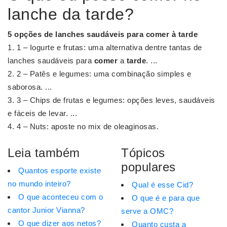
lanche da tarde?
5 opções de lanches saudáveis para
comer
à
tarde
1 – Iogurte e frutas: uma alternativa dentre tantas de
lanches saudáveis para
comer
a
tarde
. ...
2 – Patês e legumes: uma combinação simples e
saborosa. ...
3 – Chips de frutas e legumes: opções leves, saudáveis
e fáceis de levar. ...
4 – Nuts: aposte no mix de oleaginosas.
Leia também
Tópicos
populares
Quantos esporte existe
no mundo inteiro?
Qual é esse Cid?
O que aconteceu com o
O que é e para que
cantor Junior Vianna?
serve a OMC?
O que dizer aos netos?
Quanto custa a