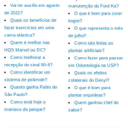
Vai ter auxílio em agosto
manutenção do Ford Ka?
de 2021?
O que é bom para curar
Quais os benefícios de
bugre?
fazer exercícios em uma
O que representa o mês
cama elástica?
de julho?
Quem é melhor nas
Como são feitas as
HQS Marvel ou DC?
plantas artificiais?
Como melhorar a
Como fazer para passar
recepção do sinal Wi-fi?
em Odontologia na USP?
Como identificar um
Quais os efeitos
sistema de pirâmide?
colaterais do Denyl?
Quanto ganha Pablo do
O que é bom para
São Paulo?
plantar orquídeas?
Como está hoje o
Quem ganhou chef do
maníaco do parque?
sabor?