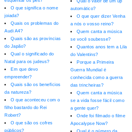
esquentar os pés?
Qual o valor de um up
O que significa o nome
automático?
joiada?
O que quer dizer Venha
Quais os problemas do
a nós o vosso reino?
Audi A4?
Quem canta a música
Quais são as províncias
se você soubesse?
do Japão?
Quantos anos tem a Lila
Qual o significado do
do Valentins?
Natal para os judeus?
Porque a Primeira
Em que devo
Guerra Mundial é
empreender?
conhecida como a guerra
Quais são os benefícios
das trincheiras?
da natureza?
Quem canta a música
O que aconteceu com o
se a vida fosse fácil como
filho bastardo do Rei
a gente quer?
Robert?
Onde foi filmado o filme
O que são os cofres
Apocalypse Now?
públicos?
Qual é o número da