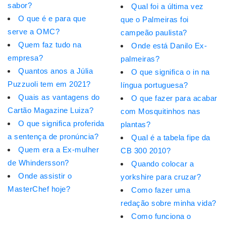
sabor?
Qual foi a última vez
O que é e para que
que o Palmeiras foi
serve a OMC?
campeão paulista?
Quem faz tudo na
Onde está Danilo Ex-
empresa?
palmeiras?
Quantos anos a Júlia
O que significa o in na
Puzzuoli tem em 2021?
língua portuguesa?
Quais as vantagens do
O que fazer para acabar
Cartão Magazine Luiza?
com Mosquitinhos nas
O que significa proferida
plantas?
a sentença de pronúncia?
Qual é a tabela fipe da
Quem era a Ex-mulher
CB 300 2010?
de Whindersson?
Quando colocar a
Onde assistir o
yorkshire para cruzar?
MasterChef hoje?
Como fazer uma
redação sobre minha vida?
Como funciona o