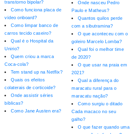
transtorno bipolar?
Onde nasceu Pedro
Como funciona placa de
Paulo e Matheus?
vídeo onboard?
Quantos quilos perde
Como limpar banco de
com a sibutramina?
carros tecido caseiro?
O que aconteceu com o
Qual é o Hospital da
goleiro Marcelo Lomba?
Unirio?
Qual foi o melhor time
Quem criou a marca
de 2020?
Coca-cola?
O que usar na praia em
Tem stand up na Netflix?
2021?
Quais os efeitos
Qual a diferença do
colaterais de corticoide?
maracatu rural para o
Onde assistir séries
maracatu nação?
bíblicas?
Como surgiu o ditado
Como Jane Austen era?
Cada macaco no seu
galho?
O que fazer quando uma