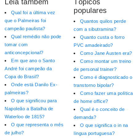
Leia também
Tópicos
populares
Qual foi a última vez
que o Palmeiras foi
Quantos quilos perde
campeão paulista?
com a sibutramina?
Qual remédio não pode
Quanto custa o forro
tomar com
PVC amadeirado?
anticoncepcional?
Como Jane Austen era?
Em que ano o Santo
Como montar um treino
André foi campeão da
de personal trainer?
Copa do Brasil?
Como é diagnosticado o
Onde está Danilo Ex-
transtorno bipolar?
palmeiras?
Como fazer uma política
O que significou para
de home office?
Napoleão a Batalha de
Qual é o conceito de
Waterloo de 1815?
demanda?
O que representa o mês
O que significa o in na
de julho?
língua portuguesa?