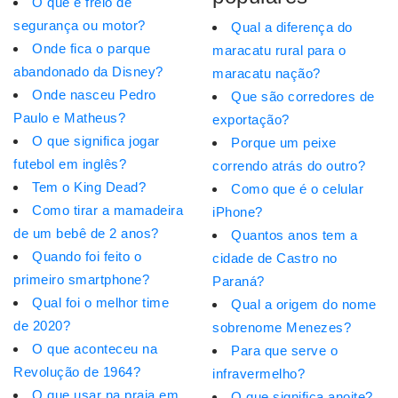
O que é freio de
segurança ou motor?
Qual a diferença do
Onde fica o parque
maracatu rural para o
abandonado da Disney?
maracatu nação?
Onde nasceu Pedro
Que são corredores de
Paulo e Matheus?
exportação?
O que significa jogar
Porque um peixe
futebol em inglês?
correndo atrás do outro?
Tem o King Dead?
Como que é o celular
Como tirar a mamadeira
iPhone?
de um bebê de 2 anos?
Quantos anos tem a
Quando foi feito o
cidade de Castro no
primeiro smartphone?
Paraná?
Qual foi o melhor time
Qual a origem do nome
de 2020?
sobrenome Menezes?
O que aconteceu na
Para que serve o
Revolução de 1964?
infravermelho?
O que usar na praia em
O que significa anoite?