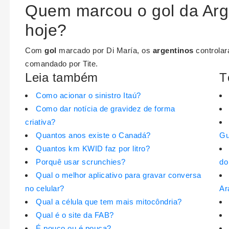
Quem marcou o gol da Arge
hoje?
Com
gol
marcado por Di María, os
argentinos
controlar
comandado por Tite.
Leia também
T
Como acionar o sinistro Itaú?
Como dar notícia de gravidez de forma
criativa?
Quantos anos existe o Canadá?
Gu
Quantos km KWID faz por litro?
Porquê usar scrunchies?
do
Qual o melhor aplicativo para gravar conversa
no celular?
Ar
Qual a célula que tem mais mitocôndria?
Qual é o site da FAB?
É pouco ou é pouca?