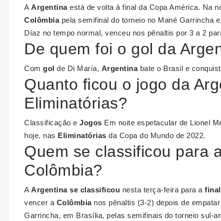
A
Argentina
está de volta à final da Copa América. Na noi
Colômbia
pela semifinal do torneio no Mané Garrincha 
Díaz no tempo normal, venceu nos pênaltis por 3 a 2 par
De quem foi o gol da Argen
Com
gol
de Di María,
Argentina
bate o Brasil e conqui
Quanto ficou o jogo da Arg
Eliminatórias?
Classificação e
Jogos
Em noite espetacular de Lionel M
hoje, nas
Eliminatórias
da Copa do Mundo de 2022.
Quem se classificou para a
Colômbia?
A
Argentina se classificou
nesta terça-feira para a
final
vencer a
Colômbia
nos pênaltis (3-2) depois de empata
Garrincha, em Brasília, pelas semifinais do torneio sul-a