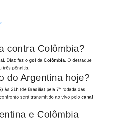
?
na contra Colômbia?
l. Diaz fez o
gol
da
Colômbia
. O destaque
 três pênaltis.
o do Argentina hoje?
2) às 21h (de Brasília) pela 7ª rodada das
onfronto será transmitido ao vivo pelo
canal
gentina e Colômbia