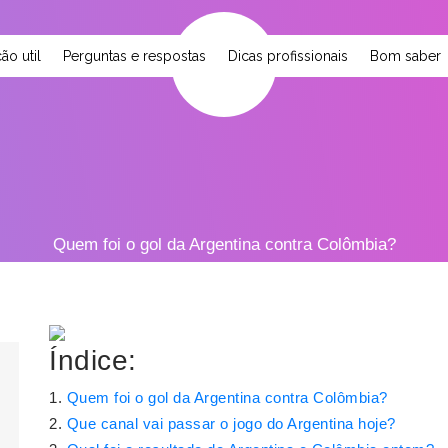
ão util
Perguntas e respostas
Dicas profissionais
Bom saber
Quem foi o gol da Argentina contra Colômbia?
Índice:
Quem foi o gol da Argentina contra Colômbia?
Que canal vai passar o jogo do Argentina hoje?