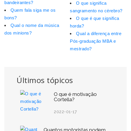
bandeirantes?
O que significa
Quem fala siga me os
sangramento no cérebro?
bons?
O que é que significa
Qual o nome da música
horda?
dos minions?
Qual a diferença entre
Pós-graduação MBA e
mestrado?
Últimos tópicos
O que é motivação
Cortella?
2022-01-17
Quantos motoristas podem