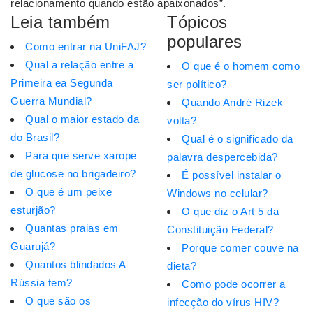
relacionamento quando estão apaixonados”.
Leia também
Tópicos
populares
Como entrar na UniFAJ?
Qual a relação entre a
O que é o homem como
Primeira ea Segunda
ser político?
Guerra Mundial?
Quando André Rizek
Qual o maior estado da
volta?
do Brasil?
Qual é o significado da
Para que serve xarope
palavra despercebida?
de glucose no brigadeiro?
É possível instalar o
O que é um peixe
Windows no celular?
esturjão?
O que diz o Art 5 da
Quantas praias em
Constituição Federal?
Guarujá?
Porque comer couve na
Quantos blindados A
dieta?
Rússia tem?
Como pode ocorrer a
O que são os
infecção do vírus HIV?