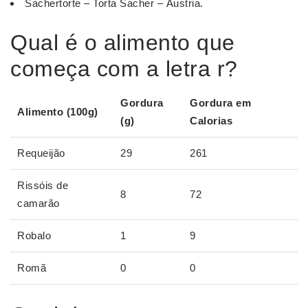
Sachertorte – Torta Sacher – Áustria.
Qual é o alimento que
começa com a letra r?
Gordura
Gordura em
Alimento
(100g)
(g)
Calorias
Requeijão
29
261
Rissóis de
8
72
camarão
Robalo
1
9
Romã
0
0