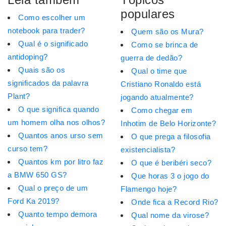
populares
Como escolher um
notebook para trader?
Quem são os Mura?
Qual é o significado
Como se brinca de
antidoping?
guerra de dedão?
Quais são os
Qual o time que
significados da palavra
Cristiano Ronaldo está
Plant?
jogando atualmente?
O que significa quando
Como chegar em
um homem olha nos olhos?
Inhotim de Belo Horizonte?
Quantos anos urso sem
O que prega a filosofia
curso tem?
existencialista?
Quantos km por litro faz
O que é beribéri seco?
a BMW 650 GS?
Que horas 3 o jogo do
Qual o preço de um
Flamengo hoje?
Ford Ka 2019?
Onde fica a Record Rio?
Quanto tempo demora
Qual nome da virose?