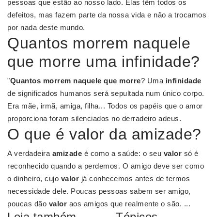
pessoas que estão ao nosso lado. Elas têm todos os
defeitos, mas fazem parte da nossa vida e não a trocamos
por nada deste mundo.
Quantos morrem naquele
que morre uma infinidade?
"
Quantos morrem naquele que morre
? Uma
infinidade
de significados humanos será sepultada num único corpo.
Era mãe, irmã, amiga, filha... Todos os papéis que o amor
proporciona foram silenciados no derradeiro adeus.
O que é valor da amizade?
A verdadeira
amizade
é como a saúde: o seu
valor
só é
reconhecido quando a perdemos. O amigo deve ser como
o dinheiro, cujo
valor
já conhecemos antes de termos
necessidade dele. Poucas pessoas sabem ser amigo,
poucas dão
valor
aos amigos que realmente o são. ...
Leia também
Tópicos