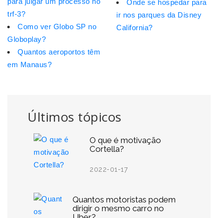
para julgar um processo no
Onde se hospedar para
trf-3?
ir nos parques da Disney
Como ver Globo SP no
California?
Globoplay?
Quantos aeroportos têm
em Manaus?
Últimos tópicos
O que é motivação
Cortella?
2022-01-17
Quantos motoristas podem
dirigir o mesmo carro no
Uber?