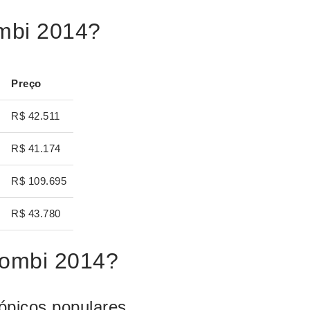
mbi 2014?
Preço
R$ 42.511
R$ 41.174
R$ 109.695
R$ 43.780
Kombi 2014?
ópicos populares