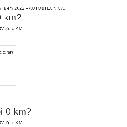
am já em 2022 – AUTO&TÉCNICA.
0 km?
 8V Zero KM
lterar)
i 0 km?
 8V Zero KM