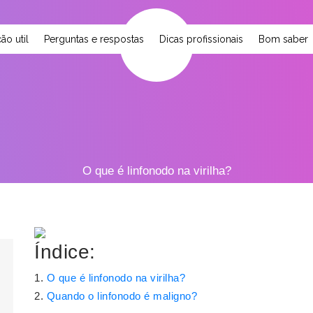
ão util
Perguntas e respostas
Dicas profissionais
Bom saber
O que é linfonodo na virilha?
Índice:
O que é linfonodo na virilha?
Quando o linfonodo é maligno?