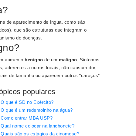
a?
muns de aparecimento de íngua, como são
áticos), que são estruturas que integram o
rganismo de doenças.
igno?
 um aumento
benigno
de um
maligno
. Sintomas
, aderentes a outros locais, não causam dor,
 mais de tamanho ou aparecem outros “caroços”
ópicos populares
O que é SD no Exército?
O que é um redemoinho na água?
Como entrar MBA USP?
Qual nome colocar na lanchonete?
Quais são os estágios da cinomose?