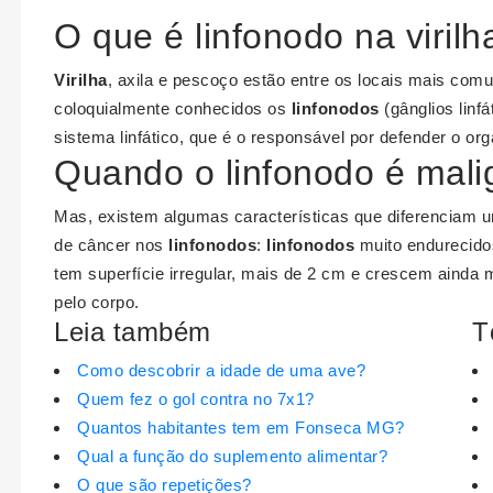
O que é linfonodo na virilh
Virilha
, axila e pescoço estão entre os locais mais co
coloquialmente conhecidos os
linfonodos
(gânglios linf
sistema linfático, que é o responsável por defender o o
Quando o linfonodo é mal
Mas, existem algumas características que diferenciam
de câncer nos
linfonodos
:
linfonodos
muito endurecidos
tem superfície irregular, mais de 2 cm e crescem ainda
pelo corpo.
Leia também
T
Como descobrir a idade de uma ave?
Quem fez o gol contra no 7x1?
Quantos habitantes tem em Fonseca MG?
Qual a função do suplemento alimentar?
O que são repetições?