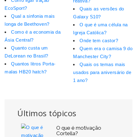
Como ligar tração
reativa?
EcoSport?
Quais as versões do
Qual a sinfonia mais
Galaxy S10?
longa de Beethoven?
O que é uma célula na
Como é a economia da
Igreja Católica?
Ásia Central?
Onde tem castor?
Quanto custa um
Quem era o camisa 9 do
DeLorean no Brasil?
Manchester City?
Quantos litros Porta-
Quais os temas mais
malas HB20 hatch?
usados para aniversário de
1 ano?
Últimos tópicos
O que é motivação
Cortella?