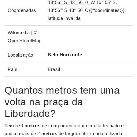
43°56'_S_43_56_0_W 19° 55' S,
Coordenadas
43°56'" S 43° 56' O{{#coordinates:}}:
latitude inválida
Wikimedia | ©
OpenStreetMap
Belo Horizonte
Localização
País
Brasil
Quantos metros tem uma
volta na praça da
Liberdade?
Tem
570
metros
de comprimento em circuito fechado e
pouco mais de 2
metros
de largura útil, sendo utilizada