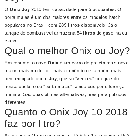
O
Onix Joy
2019 tem capacidade para 5 ocupantes. O
porta malas é um dos maiores entre os modelos hatch
populares no Brasil, com 289
litros
disponíveis. Já o
tanque de combustível armazena 54
litros
de gasolina ou
etanol.
Qual o melhor Onix ou Joy?
Em resumo, o novo
Onix
é um carro de projeto mais novo,
maior, mais moderno, mais econômico e também mais
bem equipado que o
Joy
, que só "venceu" um quesito
nesse duelo, o de "porta-malas", ainda que por diferença
mínima. São duas ótimas alternativas, mas para públicos
diferentes.
Quanto o Onix Joy 10 2018
faz por litro?
Ao menos o
Onix
é econômico: 12,9 km/
l
na cidade e 15,3