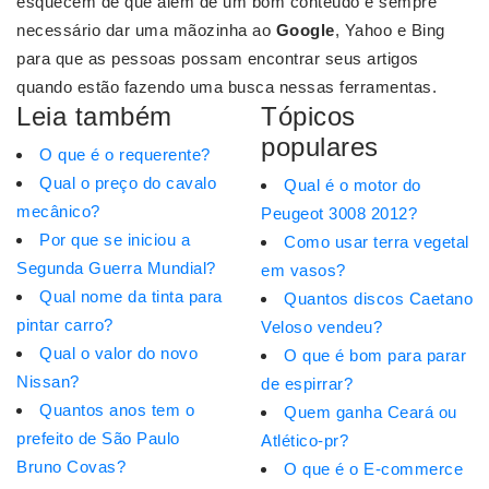
esquecem de que além de um bom conteúdo é sempre
necessário dar uma mãozinha ao
Google
, Yahoo e Bing
para que as pessoas possam encontrar seus artigos
quando estão fazendo uma busca nessas ferramentas.
Leia também
Tópicos
populares
O que é o requerente?
Qual o preço do cavalo
Qual é o motor do
mecânico?
Peugeot 3008 2012?
Por que se iniciou a
Como usar terra vegetal
Segunda Guerra Mundial?
em vasos?
Qual nome da tinta para
Quantos discos Caetano
pintar carro?
Veloso vendeu?
Qual o valor do novo
O que é bom para parar
Nissan?
de espirrar?
Quantos anos tem o
Quem ganha Ceará ou
prefeito de São Paulo
Atlético-pr?
Bruno Covas?
O que é o E-commerce